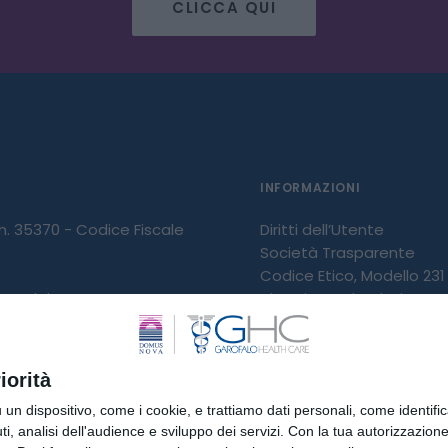
CLICCA QUI
INFORMAZIONI
 n. 35370 - Codice Fiscale
Diritti dell’Utente
Società Trasparente
Codice Etico, Modello 231 
 IVA del gruppo
Diversity and Inclusion
Carta dei Servizi
Whistleblowing
 GHC S.p.A. Partita IVA
iorità
009
dispositivo, come i cookie, e trattiamo dati personali, come identifica
, analisi dell'audience e sviluppo dei servizi.
Con la tua autorizzazione 
NOTE LEGALI