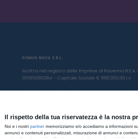
DOMUS NOVA S.R.L.
Iscritta nel registro delle Imprese di Ravenna R.E.A.
00195090394 - Capitale Sociale € 990.000,00 i.v.
Società partecipante al gruppo IVA “GHC”, Partita
03831150366 – Società con socio unico GHC S.p.A.
Società sottoposta a direzione e coordinamento di
Il rispetto della tua riservatezza è la nostra pr
del gruppo 03831150366 e Codice Fiscale 06103021
Noi e i nostri
partner
memorizziamo e/o accediamo a informazioni su un 
annunci e contenuti personalizzati, misurazione di annunci e contenuti
Direttore Sanitario:
Dott. Paolo Masperi