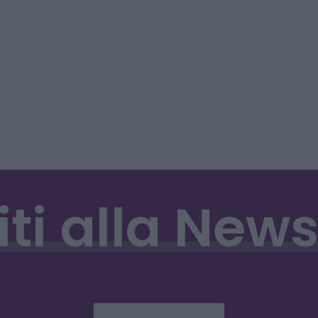
iti
alla
News