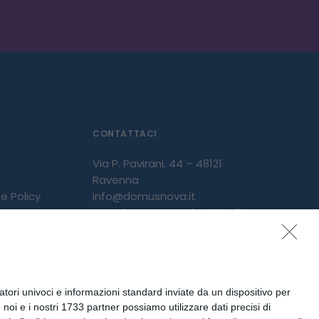
CONTATTACI
Via P. Pavirani, 44 – 48121
Ravenna
e Policy
info@domusnova.it
PEC: domusnova@legalmail.it
Tel: 0544 508 311
tori univoci e informazioni standard inviate da un dispositivo per
noi e i nostri 1733 partner possiamo utilizzare dati precisi di