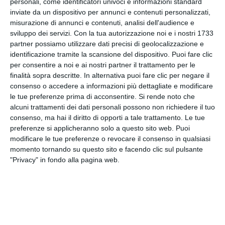
personali, come identificatori univoci e informazioni standard
inviare segnalazioni all’indirizzo mail
inviate da un dispositivo per annunci e contenuti personalizzati,
misurazione di annunci e contenuti, analisi dell'audience e
odv231domus@gmail.com, indirizzo di posta
sviluppo dei servizi.
Con la tua autorizzazione noi e i nostri 1733
elettronica personale (non afferente al dominio
partner possiamo utilizzare dati precisi di geolocalizzazione e
della Società) al quale accede solo l’Organismo di
identificazione tramite la scansione del dispositivo. Puoi fare clic
Vigilanza:
per consentire a noi e ai nostri partner il trattamento per le
finalità sopra descritte. In alternativa puoi fare clic per negare il
Codice Etico Gruppo GHC
consenso o accedere a informazioni più dettagliate e modificare
le tue preferenze prima di acconsentire.
Si rende noto che
Policy Anticorruzione del Gruppo GHC
alcuni trattamenti dei dati personali possono non richiedere il tuo
Policy Diversity and Inclusion GHC
consenso, ma hai il diritto di opporti a tale trattamento. Le tue
Modello di organizzazione e gestione ex
preferenze si applicheranno solo a questo sito web. Puoi
D.lgs. 231/2001
modificare le tue preferenze o revocare il consenso in qualsiasi
momento tornando su questo sito e facendo clic sul pulsante
"Privacy" in fondo alla pagina web.
Iscriviti
alla
Newsletter