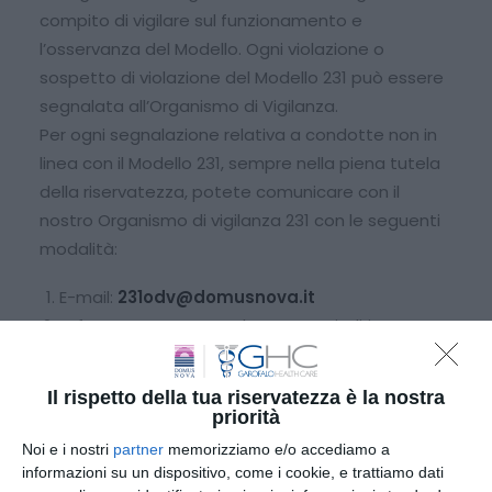
compito di vigilare sul funzionamento e
l’osservanza del Modello. Ogni violazione o
sospetto di violazione del Modello 231 può essere
segnalata all’Organismo di Vigilanza.
Per ogni segnalazione relativa a condotte non in
linea con il Modello 231, sempre nella piena tutela
della riservatezza, potete comunicare con il
nostro Organismo di vigilanza 231 con le seguenti
modalità:
E-mail:
231odv@domusnova.it
In formato cartaceo al seguente indirizzo:
Organismo di vigilanza di Domus Nova srl –
via Paolo Pavirani 44, 48121 Ravenna.
Il rispetto della tua riservatezza è la nostra
priorità
All’ulteriore canale informativo istituito dalla
Noi e i nostri
partner
memorizziamo e/o accediamo a
Società, in conformità a quanto previsto dalla
informazioni su un dispositivo, come i cookie, e trattiamo dati
normativa in materia di whistleblowing, è possibile