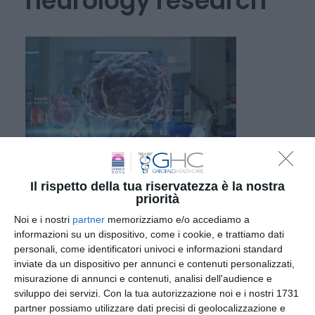
neurology research
Woman wearing high tech VR headset while
Il rispetto della tua riservatezza è la nostra
priorità
scientist monitors her brainwaves on screen, using
augmented reality hologram visualization to
Noi e i nostri
partner
memorizziamo e/o accediamo a
informazioni su un dispositivo, come i cookie, e trattiamo dati
enhance neurology research understanding of
personali, come identificatori univoci e informazioni standard
human mind
inviate da un dispositivo per annunci e contenuti personalizzati,
misurazione di annunci e contenuti, analisi dell'audience e
sviluppo dei servizi.
Con la tua autorizzazione noi e i nostri 1731
partner possiamo utilizzare dati precisi di geolocalizzazione e