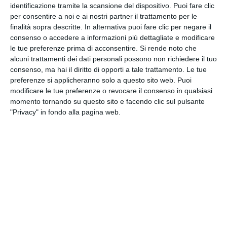
identificazione tramite la scansione del dispositivo. Puoi fare clic
per consentire a noi e ai nostri partner il trattamento per le
Iscriviti
alla
finalità sopra descritte. In alternativa puoi fare clic per negare il
consenso o accedere a informazioni più dettagliate e modificare
Newsletter
le tue preferenze prima di acconsentire.
Si rende noto che
alcuni trattamenti dei dati personali possono non richiedere il tuo
consenso, ma hai il diritto di opporti a tale trattamento. Le tue
preferenze si applicheranno solo a questo sito web. Puoi
modificare le tue preferenze o revocare il consenso in qualsiasi
CLICCA QUI
momento tornando su questo sito e facendo clic sul pulsante
"Privacy" in fondo alla pagina web.
DOMUS NOVA S.R.L.
Iscritta nel registro delle Imprese di Ravenna R.E.A.
n. 35370 - Codice Fiscale 00195090394 - Capitale
Sociale € 990.000,00 i.v.