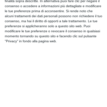
finalità sopra descritte. In alternativa puoi fare clic per negare il
consenso o accedere a informazioni più dettagliate e modificare
CLICCA QUI
le tue preferenze prima di acconsentire.
Si rende noto che
alcuni trattamenti dei dati personali possono non richiedere il tuo
consenso, ma hai il diritto di opporti a tale trattamento. Le tue
preferenze si applicheranno solo a questo sito web. Puoi
modificare le tue preferenze o revocare il consenso in qualsiasi
momento tornando su questo sito e facendo clic sul pulsante
"Privacy" in fondo alla pagina web.
DOMUS NOVA S.R.L.
Iscritta nel registro delle Imprese di Ravenna R.E.A.
n. 35370 - Codice Fiscale 00195090394 - Capitale
Sociale € 990.000,00 i.v.
Società partecipante al gruppo IVA “GHC”, Partita
IVA del gruppo 03831150366 – Società con socio
unico GHC S.p.A.
Società sottoposta a direzione e coordinamento
di GHC S.p.A. Partita IVA del gruppo 03831150366 e
Codice Fiscale 06103021009