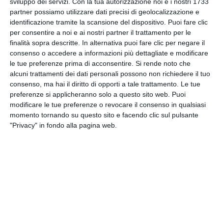
HERNIA Medical Report with Composition of
sviluppo dei servizi.
Con la tua autorizzazione noi e i nostri 1733
partner possiamo utilizzare dati precisi di geolocalizzazione e
Medicaments – Pills, Injections and Syringe
identificazione tramite la scansione del dispositivo. Puoi fare clic
per consentire a noi e ai nostri partner il trattamento per le
finalità sopra descritte. In alternativa puoi fare clic per negare il
consenso o accedere a informazioni più dettagliate e modificare
le tue preferenze prima di acconsentire.
Si rende noto che
alcuni trattamenti dei dati personali possono non richiedere il tuo
Iscriviti
alla
consenso, ma hai il diritto di opporti a tale trattamento. Le tue
preferenze si applicheranno solo a questo sito web. Puoi
Newsletter
modificare le tue preferenze o revocare il consenso in qualsiasi
momento tornando su questo sito e facendo clic sul pulsante
"Privacy" in fondo alla pagina web.
CLICCA QUI