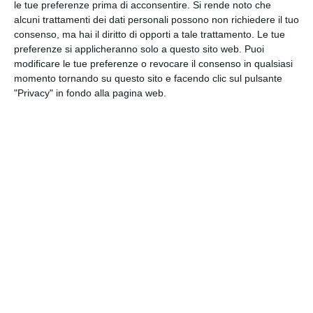
le tue preferenze prima di acconsentire.
Si rende noto che
alcuni trattamenti dei dati personali possono non richiedere il tuo
DOMUS NOVA S.R.L.
consenso, ma hai il diritto di opporti a tale trattamento. Le tue
preferenze si applicheranno solo a questo sito web. Puoi
Iscritta nel registro delle Imprese di Ravenna R.E.A.
modificare le tue preferenze o revocare il consenso in qualsiasi
n. 35370 - Codice Fiscale 00195090394 - Capitale
momento tornando su questo sito e facendo clic sul pulsante
Sociale € 990.000,00 i.v.
"Privacy" in fondo alla pagina web.
Società partecipante al gruppo IVA “GHC”, Partita
IVA del gruppo 03831150366 – Società con socio
unico GHC S.p.A.
Società sottoposta a direzione e coordinamento
di GHC S.p.A. Partita IVA del gruppo 03831150366 e
Codice Fiscale 06103021009
Direttore Sanitario:
Dott. Paolo Masperi
INFORMAZIONI