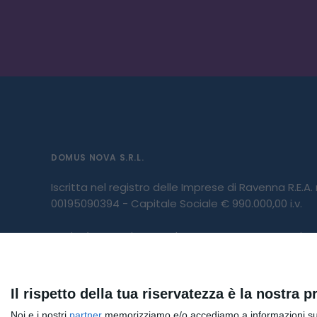
DOMUS NOVA S.R.L.
Iscritta nel registro delle Imprese di Ravenna R.E.A.
00195090394 - Capitale Sociale € 990.000,00 i.v.
Società partecipante al gruppo IVA “GHC”, Partita
03831150366 – Società con socio unico GHC S.p.A.
Società sottoposta a direzione e coordinamento di
Il rispetto della tua riservatezza è la nostra pr
del gruppo 03831150366 e Codice Fiscale 06103021
Noi e i nostri
partner
memorizziamo e/o accediamo a informazioni su un 