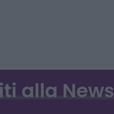
iti
alla
News