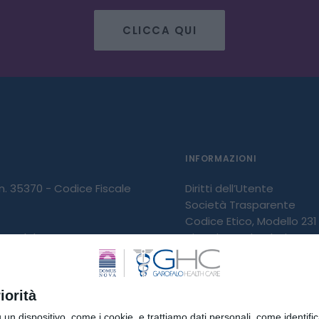
CLICCA QUI
INFORMAZIONI
 n. 35370 - Codice Fiscale
Diritti dell’Utente
Società Trasparente
Codice Etico, Modello 231 
 IVA del gruppo
Diversity and Inclusion
Carta dei Servizi
Whistleblowing
 GHC S.p.A. Partita IVA
iorità
009
dispositivo, come i cookie, e trattiamo dati personali, come identifica