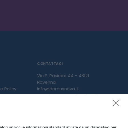
CONTATTACI
Via P. Pavirani, 44 – 48121
Ravenna
e Policy
info@domusnova.it
PEC: domusnova@legalmail.it
Tel: 0544 508 311
tori univoci e informazioni standard inviate da un dispositivo per