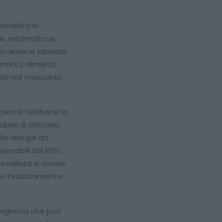
ariabili per
te, eritematose,
la lesione lasciata
rmaci, alimenti,
o stimoli meccanici
merosi. Sebbene la
bile di orticaria,
le allergie ad
ponsabili del 85%
pecialista si avvale
e e inuziosamente
riginosa che può