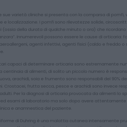
 le sue varietà cliniche si presenta con la comparsa di pomfi, v
e localizzazione. I pomfi sono rilevatezze solide, circoscrit
i (ossia della durata di qualche minuto o ora) che ricordano 
zanzara”. Innumerevoli possono essere le cause di orticaria: fa
 aeroallergeni, agenti infettivi, agenti fisici (caldo e freddo 
e.
entari capaci di determinare orticaria sono estremamente nu
a centinaia di alimenti, di solito un piccolo numero è responsa
uova, arachidi, soia e frumento sono responsabili del 90% del
i. Crostacei, frutta secca, pesce e arachidi sono invece res
 adulti. Per la diagnosi di orticaria provocata da alimenti lo s
nici ed esami di laboratorio ma solo dopo avere attentament
clinica e anamnestica del paziente.
iforme di Duhring è una malattia cutanea intensamente pru