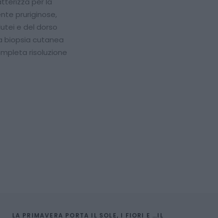
tterizza per la
nte pruriginose,
glutei e del dorso
na biopsia cutanea
ompleta risoluzione
LA PRIMAVERA PORTA IL SOLE, I FIORI E …IL 