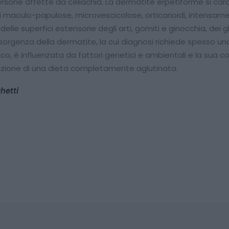
ersone affette da celiachia. La dermatite erpetiforme si cara
i maculo-papulose, microvescicolose, orticarioidi, intensame
o delle superfici estensorie degli arti, gomiti e ginocchia, dei 
nsorgenza della dermatite, la cui diagnosi richiede spesso u
o, è influenzata da fattori genetici e ambientali e la sua c
dozione di una dieta completamente aglutinata.
hetti