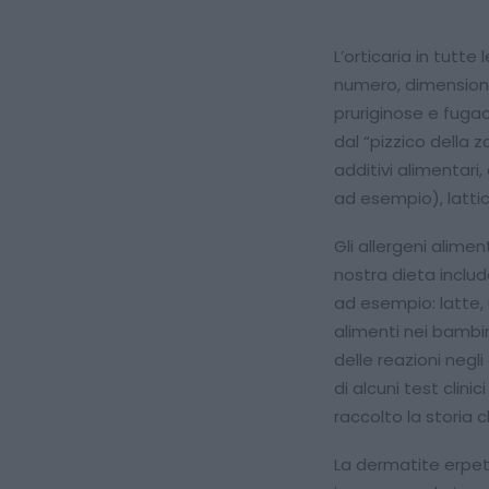
L’orticaria in tutte
numero, dimensione 
pruriginose e fugac
dal “pizzico della 
additivi alimentari,
ad esempio), lattic
Gli allergeni alim
nostra dieta includ
ad esempio: latte, 
alimenti nei bambin
delle reazioni negli
di alcuni test cli
raccolto la storia 
La dermatite erpet