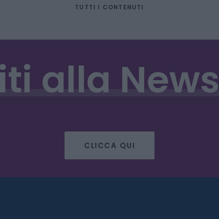
TUTTI I CONTENUTI
iti
alla
News
CLICCA QUI