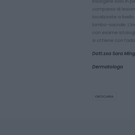
insorgere solo in p
comparsa di lesion
localizzate a livell
lombo-sacrale. L’i
con esame istologic
si ottiene con l’a
Dott.ssa Sara Ming
Dermatologa
ORTICARIA