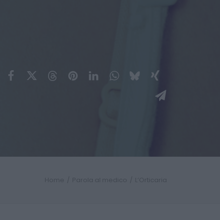
Home
Parola al medico
L’Orticaria