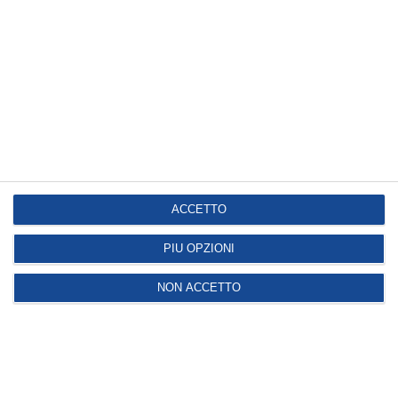
Iscriviti
alla
Newsletter
CLICCA QUI
ACCETTO
PIÙ OPZIONI
NON ACCETTO
DOMUS NOVA S.R.L.
Iscritta nel registro delle Imprese di Ravenna R.E.A.
n. 35370 - Codice Fiscale 00195090394 - Capitale
Sociale € 990.000,00 i.v.