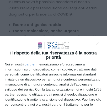
In Domus Nova è possibile accedere al nostro
Punto Prelievi per l’esecuzione dei seguenti esami
diagnostici per la ricerca di COVID19:
Esame antigenico rapido
Esame molecolare, anche urgente
Test di ricerca di anticorpi contro il COVID19
(IgM e IgG)
Il rispetto della tua riservatezza è la nostra
In caso di positività di uno dei due esami, siamo in
priorità
grado di erogare anche il
tampone naso-
Noi e i nostri
partner
memorizziamo e/o accediamo a
faringeo per la ricerca di RNA virale
.
informazioni su un dispositivo, come i cookie, e trattiamo dati
personali, come identificatori univoci e informazioni standard
I test sono effettuati da laboratori autorizzati ed
inviate da un dispositivo per annunci e contenuti personalizzati,
in regime di prestazione privata.
misurazione di annunci e contenuti, analisi dell'audience e
sviluppo dei servizi.
Con la tua autorizzazione noi e i nostri 1733
E’ consentito l’accesso e l’esecuzione degli
partner possiamo utilizzare dati precisi di geolocalizzazione e
esami:
identificazione tramite la scansione del dispositivo. Puoi fare clic
per consentire a noi e ai nostri partner il trattamento per le
• Previa prescrizione del medico di fiducia (medico