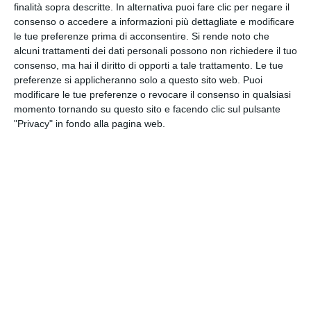
finalità sopra descritte. In alternativa puoi fare clic per negare il
di medicina generale o specialista che indichi il
consenso o accedere a informazioni più dettagliate e modificare
tipo di test a cui sottoporsi)
le tue preferenze prima di acconsentire.
Si rende noto che
• L’accesso al punto prelievo di Domus Nova è
alcuni trattamenti dei dati personali possono non richiedere il tuo
consenso, ma hai il diritto di opporti a tale trattamento. Le tue
consentito UNICAMENTE su appuntamento
preferenze si applicheranno solo a questo sito web. Puoi
chiamando il numero 0544 508345 dal lunedì al
modificare le tue preferenze o revocare il consenso in qualsiasi
venerdì dalle ore 7.00 alle ore 19.00 e il sabato
momento tornando su questo sito e facendo clic sul pulsante
dalla ore 7.00 alle ore 13.00.
"Privacy" in fondo alla pagina web.
Si ricorda ai gentili utenti:
• Che l’accesso in struttura prevede di presentarsi
al triage posto all’ingresso principale al massimo
10 minuti prima dell’appuntamento
• E’ obbligatorio Indossare le mascherine in tutti i
locali e rispettare le distanze di sicurezza
• Non è consentito l’accesso agli accompagnatori
(tranne per persone non autosufficienti, con
disabilità o minorenni)