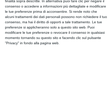
finalità sopra descritte. In alternativa puoi fare clic per negare il
consenso o accedere a informazioni più dettagliate e modificare
CLICCA QUI
le tue preferenze prima di acconsentire.
Si rende noto che
alcuni trattamenti dei dati personali possono non richiedere il tuo
consenso, ma hai il diritto di opporti a tale trattamento. Le tue
preferenze si applicheranno solo a questo sito web. Puoi
modificare le tue preferenze o revocare il consenso in qualsiasi
momento tornando su questo sito e facendo clic sul pulsante
"Privacy" in fondo alla pagina web.
DOMUS NOVA S.R.L.
Iscritta nel registro delle Imprese di Ravenna R.E.A.
n. 35370 - Codice Fiscale 00195090394 - Capitale
Sociale € 990.000,00 i.v.
Società partecipante al gruppo IVA “GHC”, Partita
IVA del gruppo 03831150366 – Società con socio
unico GHC S.p.A.
Società sottoposta a direzione e coordinamento
di GHC S.p.A. Partita IVA del gruppo 03831150366 e
Codice Fiscale 06103021009