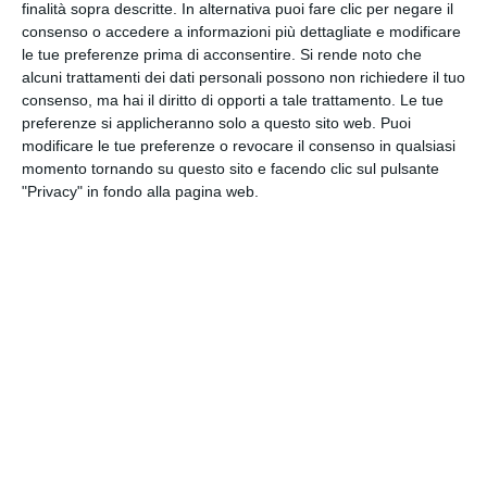
finalità sopra descritte. In alternativa puoi fare clic per negare il
consenso o accedere a informazioni più dettagliate e modificare
CLICCA QUI
le tue preferenze prima di acconsentire.
Si rende noto che
alcuni trattamenti dei dati personali possono non richiedere il tuo
consenso, ma hai il diritto di opporti a tale trattamento. Le tue
preferenze si applicheranno solo a questo sito web. Puoi
modificare le tue preferenze o revocare il consenso in qualsiasi
momento tornando su questo sito e facendo clic sul pulsante
"Privacy" in fondo alla pagina web.
DOMUS NOVA S.R.L.
Iscritta nel registro delle Imprese di Ravenna R.E.A.
n. 35370 - Codice Fiscale 00195090394 - Capitale
Sociale € 990.000,00 i.v.
Società partecipante al gruppo IVA “GHC”, Partita
IVA del gruppo 03831150366 – Società con socio
unico GHC S.p.A.
Società sottoposta a direzione e coordinamento
di GHC S.p.A. Partita IVA del gruppo 03831150366 e