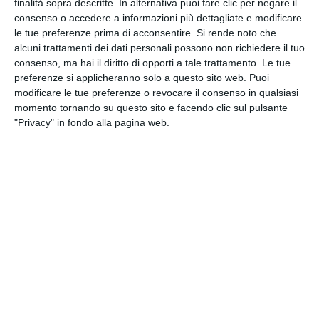
finalità sopra descritte. In alternativa puoi fare clic per negare il
consenso o accedere a informazioni più dettagliate e modificare
CLICCA QUI
le tue preferenze prima di acconsentire.
Si rende noto che
alcuni trattamenti dei dati personali possono non richiedere il tuo
consenso, ma hai il diritto di opporti a tale trattamento. Le tue
preferenze si applicheranno solo a questo sito web. Puoi
modificare le tue preferenze o revocare il consenso in qualsiasi
momento tornando su questo sito e facendo clic sul pulsante
"Privacy" in fondo alla pagina web.
DOMUS NOVA S.R.L.
Iscritta nel registro delle Imprese di Ravenna R.E.A.
n. 35370 - Codice Fiscale 00195090394 - Capitale
Sociale € 990.000,00 i.v.
Società partecipante al gruppo IVA “GHC”, Partita
IVA del gruppo 03831150366 – Società con socio
unico GHC S.p.A.
Società sottoposta a direzione e coordinamento
di GHC S.p.A. Partita IVA del gruppo 03831150366 e
Codice Fiscale 06103021009