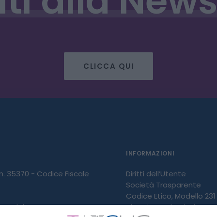
iti
alla
News
CLICCA QUI
INFORMAZIONI
 n. 35370 - Codice Fiscale
Diritti dell’Utente
Società Trasparente
Codice Etico, Modello 231 
 IVA del gruppo
Diversity and Inclusion