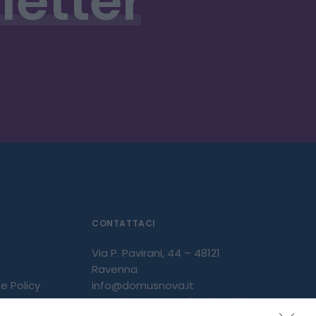
letter
CONTATTACI
Via P. Pavirani, 44 – 48121
Ravenna
e Policy
info@domusnova.it
PEC: domusnova@legalmail.it