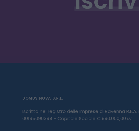
Iscriv
DOMUS NOVA S.R.L.
Iscritta nel registro delle Imprese di Ravenna R.E.A.
00195090394 - Capitale Sociale € 990.000,00 i.v.
Società partecipante al gruppo IVA “GHC”, Partita