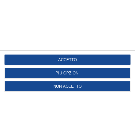
Società sottoposta a direzione e coordinamento
di GHC S.p.A. Partita IVA del gruppo 03831150366 e
Codice Fiscale 06103021009
Direttore Sanitario:
Dott. Paolo Masperi
INFORMAZIONI
ACCETTO
Diritti dell’Utente
Società Trasparente
PIÙ OPZIONI
Codice Etico, Modello 231 e Policy Diversity and
Inclusion
NON ACCETTO
Carta dei Servizi
Whistleblowing
NOTE LEGALI