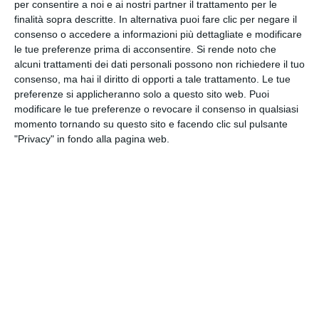
Newsletter
per consentire a noi e ai nostri partner il trattamento per le
finalità sopra descritte. In alternativa puoi fare clic per negare il
consenso o accedere a informazioni più dettagliate e modificare
le tue preferenze prima di acconsentire.
Si rende noto che
alcuni trattamenti dei dati personali possono non richiedere il tuo
CLICCA QUI
consenso, ma hai il diritto di opporti a tale trattamento. Le tue
preferenze si applicheranno solo a questo sito web. Puoi
modificare le tue preferenze o revocare il consenso in qualsiasi
momento tornando su questo sito e facendo clic sul pulsante
"Privacy" in fondo alla pagina web.
DOMUS NOVA S.R.L.
Iscritta nel registro delle Imprese di Ravenna R.E.A.
n. 35370 - Codice Fiscale 00195090394 - Capitale
Sociale € 990.000,00 i.v.
Società partecipante al gruppo IVA “GHC”, Partita
IVA del gruppo 03831150366 – Società con socio
unico GHC S.p.A.