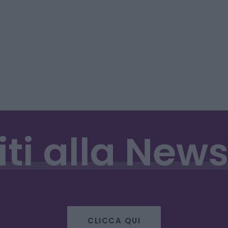
iti
alla
News
CLICCA QUI