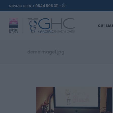
0544 508 311 -
SERVIZIO CLIENTI:
CHI SI
demoimage1.jpg