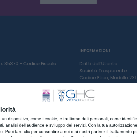
INFORMAZIONI
 n. 35370 - Codice Fiscale
Diritti dell’Utente
Società Trasparente
Codice Etico, Modello 231 
 IVA del gruppo
Diversity and Inclusion
Carta dei Servizi
Whistleblowing
 GHC S.p.A. Partita IVA
iorità
009
dispositivo, come i cookie, e trattiamo dati personali, come identifica
, analisi dell'audience e sviluppo dei servizi.
Con la tua autorizzazione 
NOTE LEGALI
 Puoi fare clic per consentire a noi e ai nostri partner il trattamento per 