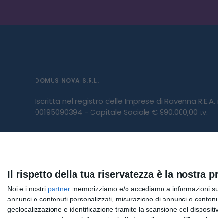
DOMUS NOVA S.R.L.
Iscritta nel registro delle Imprese di Ravenna R.E.A.
00195090394 - Capitale Sociale € 990.000,00 i.v.
Società partecipante al gruppo IVA “GHC”, Partita
03831150366 – Società con socio unico GHC S.p.A.
Società sottoposta a direzione e coordinamento di
Il rispetto della tua riservatezza è la nostra pr
del gruppo 03831150366 e Codice Fiscale 06103021
Noi e i nostri
partner
memorizziamo e/o accediamo a informazioni su un 
annunci e contenuti personalizzati, misurazione di annunci e contenuti
Direttore Sanitario:
Dott. Paolo Masperi
geolocalizzazione e identificazione tramite la scansione del dispositivo.