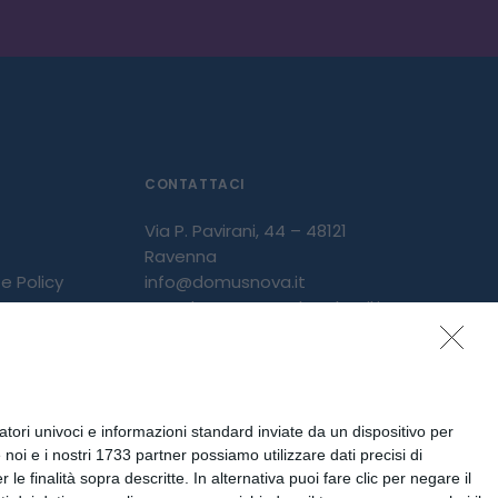
CONTATTACI
Via P. Pavirani, 44 – 48121
Ravenna
e Policy
info@domusnova.it
PEC: domusnova@legalmail.it
Tel: 0544 508 311
tori univoci e informazioni standard inviate da un dispositivo per
noi e i nostri 1733 partner possiamo utilizzare dati precisi di
le finalità sopra descritte. In alternativa puoi fare clic per negare il