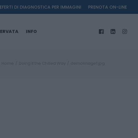
EFERTI DI DIAGNOSTICA PER IMMAGINI
PRENOTA ON-LINE
SERVATA
INFO
Home
Doing it the Chilled Way
demoimage1.jpg