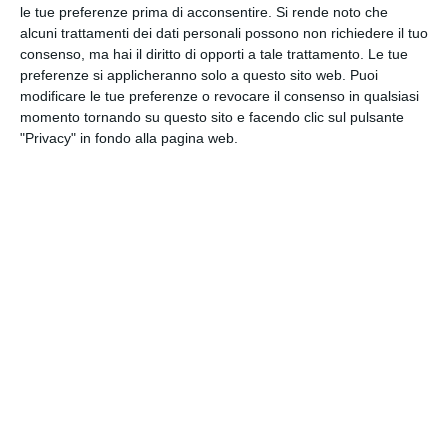
le tue preferenze prima di acconsentire.
Si rende noto che
alcuni trattamenti dei dati personali possono non richiedere il tuo
consenso, ma hai il diritto di opporti a tale trattamento. Le tue
DOMUS NOVA S.R.L.
preferenze si applicheranno solo a questo sito web. Puoi
modificare le tue preferenze o revocare il consenso in qualsiasi
Iscritta nel registro delle Imprese di Ravenna R.E.A.
momento tornando su questo sito e facendo clic sul pulsante
n. 35370 - Codice Fiscale 00195090394 - Capitale
"Privacy" in fondo alla pagina web.
Sociale € 990.000,00 i.v.
Società partecipante al gruppo IVA “GHC”, Partita
IVA del gruppo 03831150366 – Società con socio
unico GHC S.p.A.
Società sottoposta a direzione e coordinamento
di GHC S.p.A. Partita IVA del gruppo 03831150366 e
Codice Fiscale 06103021009
Direttore Sanitario:
Dott. Paolo Masperi
INFORMAZIONI